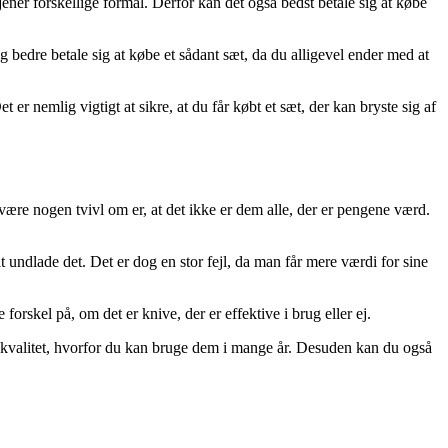
jener forskellige formål. Derfor kan det også bedst betale sig at købe
g bedre betale sig at købe et sådant sæt, da du alligevel ender med at
r nemlig vigtigt at sikre, at du får købt et sæt, der kan bryste sig af
være nogen tvivl om er, at det ikke er dem alle, der er pengene værd.
 at undlade det. Det er dog en stor fejl, da man får mere værdi for sine
orskel på, om det er knive, der er effektive i brug eller ej.
re kvalitet, hvorfor du kan bruge dem i mange år. Desuden kan du også