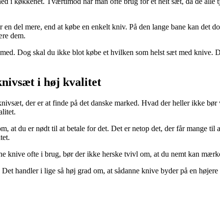
ed i køkkenet. Tværtimod har man ofte brug for et helt sæt, da de alle t
ter en del mere, end at købe en enkelt kniv. På den lange bane kan det do
ære dem.
med. Dog skal du ikke blot købe et hvilken som helst sæt med knive. Det e
nivsæt i høj kvalitet
nivsæt, der er at finde på det danske marked. Hvad der heller ikke bør 
litet.
, at du er nødt til at betale for det. Det er netop det, der får mange til
tet.
 knive ofte i brug, bør der ikke herske tvivl om, at du nemt kan mærke f
t. Det handler i lige så høj grad om, at sådanne knive byder på en høje