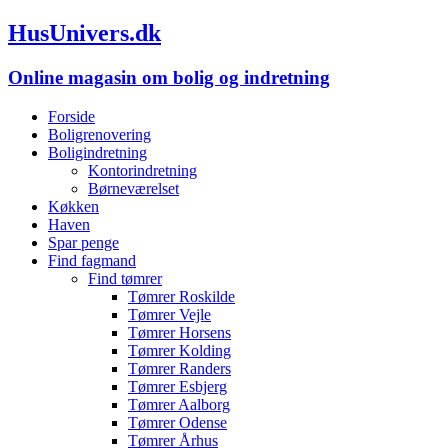
HusUnivers.dk
Online magasin om bolig og indretning
Forside
Boligrenovering
Boligindretning
Kontorindretning
Børneværelset
Køkken
Haven
Spar penge
Find fagmand
Find tømrer
Tømrer Roskilde
Tømrer Vejle
Tømrer Horsens
Tømrer Kolding
Tømrer Randers
Tømrer Esbjerg
Tømrer Aalborg
Tømrer Odense
Tømrer Århus