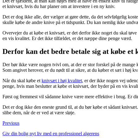
Det er sjældent, at man kan nøjes med at have en enkelt kniv til rådigh
et knivsæt, hvis du har planer om at investere i en ny kniv.
Det er dog ikke alle, der vælger at gøre dette, da det selvfølgelig kos
skulle købe de andre knive på et tidspunkt. Du kan nemlig ikke undv
Overvejer du at købe et knivsæt, er det derfor ikke noget du skal tøve 
en vis kvalitet. Er det ikke tilfældet, er det næppe dine penge værd.
Derfor kan det bedre betale sig at købe et k
Der bør ikke være nogen tvivl om, at der er stor forskel på de mange k
Som angivet herover, er du nødt til at sikre, at du køber et sæt i høj kva
Når du skal købe et
knivsæt i høj kvalitet
, er der ikke nogen vej udenom
penge, hvis man beslutter at købe et knivsæt, der byder på en vis kvali
Først og fremmest vil sådanne knive være mere effektive i brug. Er dine
Det er dog ikke den eneste grund til, at du bør købe et sådant knivsæ
slibe dem, når de er ved at være sløje.
Previous
Giv din bolig nyt liv med en professionel algerens