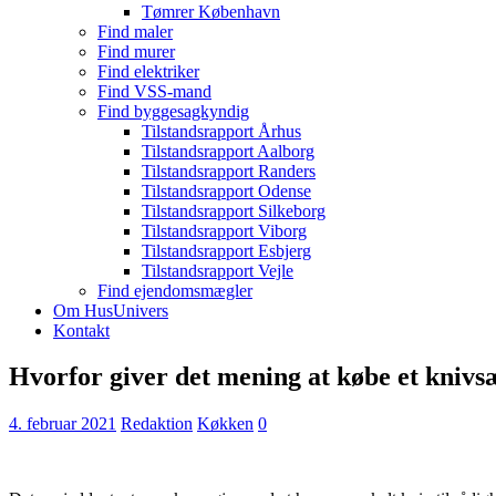
Tømrer København
Find maler
Find murer
Find elektriker
Find VSS-mand
Find byggesagkyndig
Tilstandsrapport Århus
Tilstandsrapport Aalborg
Tilstandsrapport Randers
Tilstandsrapport Odense
Tilstandsrapport Silkeborg
Tilstandsrapport Viborg
Tilstandsrapport Esbjerg
Tilstandsrapport Vejle
Find ejendomsmægler
Om HusUnivers
Kontakt
Hvorfor giver det mening at købe et knivs
4. februar 2021
Redaktion
Køkken
0