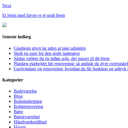
Next
Et hjem med farver er et godt hjem
Seneste indlæg
Glashegn giver læ uden at tage udsigten
Skab en oase for den gode nattesøvn
Sådan vælger du en tidløs sofa, der passer til dit hjem
Planlæg elarbejdet før renovering: så undgår du dyre overraskel
Gavlvinduer og renovering: hvordan du får funktion og udtryk t
Kategorier
Badeværelse
Blog
Boligindretning
Boligrenovering
Børn
Børneværelset
Håndværkertilbud
Haven