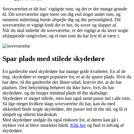
Soveværelset er dit hus’ vigtigste rum, og det er der mange grunde
til. Dit soveværelse siger mere om dig end noget andet rum, og
rummets indretning burde afspejle dig og din personlighed. Dit
soveværelse er vigtigt fordi det er her, du sover og slapper af.
Når du skal indrette dit soveværelse, er det vigtigt at du laver nogle
afslappende omgivelser, og et rum som du har lyst til at være i.
Spar plads med stilede skydedøre
En garderobe med skydedøre har mange gode kvaliteter. En af de
ting, skydedøre er meget populære for, er at du sparer plads. Hvis du
har døre, til din garderobe der åbner udad, kræver det, at du har
pladsen. Den bekymring behøver du ikke have, hvis du har
skydedøre, og du bruger minimal plads til din skabslåge.
Skydedøre er meget stilede, men kan også nemt passe ind i alle rum.
Så lige meget hvilken slags soveværelse du har, kan du med
sikkerhed finde nogle skydedøre, der passer ind til din stil, og få et
simpelt og stilrent klædeskab.
Med skydedøre undgår du også risikoen for, at døren kan gå i
stykker ved at blive smækket hårdt.
Klik her
og find et udvalg af
skydedøre.