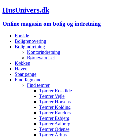
HusUnivers.dk
Online magasin om bolig og indretning
Forside
Boligrenovering
Boligindretning
Kontorindretning
Børneværelset
Køkken
Haven
Spar penge
Find fagmand
Find tømrer
Tømrer Roskilde
Tømrer Vejle
Tømrer Horsens
Tømrer Kolding
Tømrer Randers
Tømrer Esbjerg
Tømrer Aalborg
Tømrer Odense
Tømrer Århus