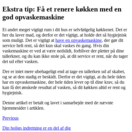
Ekstra tip: Få et renere køkken med en
god opvaskemaskine
Et andet meget vigtigt rum i dit hus er selvfølgelig køkkenet. Det er
her du laver mad, og derfor er det vigtigt, at holde det så hygiejnisk
som muligt. Det er vigtigt at
have en opvaskemaskine
, der gør dit
service helt rent, så det kun skal vaskes én gang. Hvis din
vaskemaskine er ved at være nedslidt, forbliver der pletter på dine
tallerkner, og du kan ikke stole på, at dit service er rent, når du tager
det ud efter vasken.
Der er intet mere ubehageligt end at tage en tallerken ud af skabet,
og se at den stadig er beskidt. Derfor er det vigtigt, at du hele tiden
har en opvaskemaskine, der hele tiden lever op til dine krav, så du
kan få det ønskede resultat af vasken, så dit køkken altid er rent og
hygiejnisk.
Denne artikel er betalt og lavet i samarbejde med de nævnte
hjemmesider i artiklen.
Previous
Din boligs indretning er en del af dig