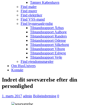
Tømrer København
Find maler
Find murer
Find elektriker
Find VSS-mand
Find byggesagkyndig
Tilstandsrapport Århus
Tilstandsrapport Aalborg
Tilstandsrapport Randers
Tilstandsrapport Odense
Tilstandsrapport Silkeborg
Tilstandsrapport Viborg
Tilstandsrapport Esbjerg
Tilstandsrapport Vejle
Find ejendomsmægler
Om HusUnivers
Kontakt
Indret dit soveværelse efter din
personlighed
1. marts 2017
admin
Boligindretning
0