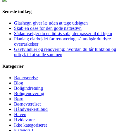
Seneste indlæg
Glashegn giver læ uden at tage udsigten
Skab en oase for den gode nattesøvn
Sådan vælger du en tidløs sofa, der passer til dit hjem
Planlæg elarbejdet før renovering: så undgår du dyre
overraskelser
Gavlvinduer og renovering: hvordan du får funktion og
udtryk til at spille sammen
Kategorier
Badeværelse
Blog
Boligindretning
Boligrenovering
Børn
Børneværelset
Håndværkertilbud
Haven
Hvidevarer
Ikke kategoriseret
Kategori 1