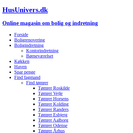
HusUnivers.dk
Online magasin om bolig og indretning
Forside
Boligrenovering
Boligindretning
Kontorindretning
Børneværelset
Køkken
Haven
Spar penge
Find fagmand
Find tømrer
Tømrer Roskilde
Tømrer Vejle
Tømrer Horsens
Tømrer Kolding
Tømrer Randers
Tømrer Esbjerg
Tømrer Aalborg
Tømrer Odense
Tømrer Århus