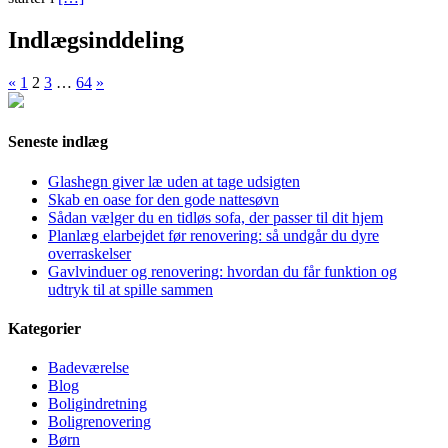
Indlægsinddeling
«
1
2
3
…
64
»
Seneste indlæg
Glashegn giver læ uden at tage udsigten
Skab en oase for den gode nattesøvn
Sådan vælger du en tidløs sofa, der passer til dit hjem
Planlæg elarbejdet før renovering: så undgår du dyre
overraskelser
Gavlvinduer og renovering: hvordan du får funktion og
udtryk til at spille sammen
Kategorier
Badeværelse
Blog
Boligindretning
Boligrenovering
Børn