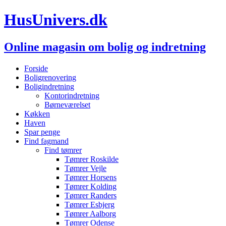
HusUnivers.dk
Online magasin om bolig og indretning
Forside
Boligrenovering
Boligindretning
Kontorindretning
Børneværelset
Køkken
Haven
Spar penge
Find fagmand
Find tømrer
Tømrer Roskilde
Tømrer Vejle
Tømrer Horsens
Tømrer Kolding
Tømrer Randers
Tømrer Esbjerg
Tømrer Aalborg
Tømrer Odense