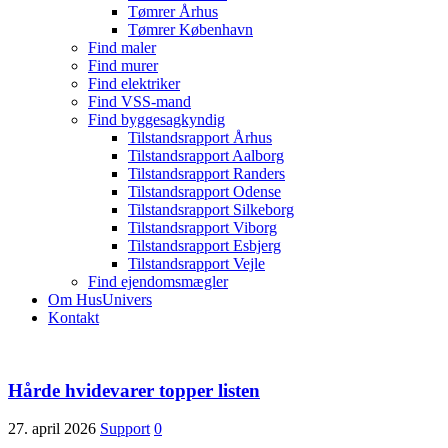
Tømrer Århus
Tømrer København
Find maler
Find murer
Find elektriker
Find VSS-mand
Find byggesagkyndig
Tilstandsrapport Århus
Tilstandsrapport Aalborg
Tilstandsrapport Randers
Tilstandsrapport Odense
Tilstandsrapport Silkeborg
Tilstandsrapport Viborg
Tilstandsrapport Esbjerg
Tilstandsrapport Vejle
Find ejendomsmægler
Om HusUnivers
Kontakt
Hårde hvidevarer topper listen
27. april 2026
Support
0