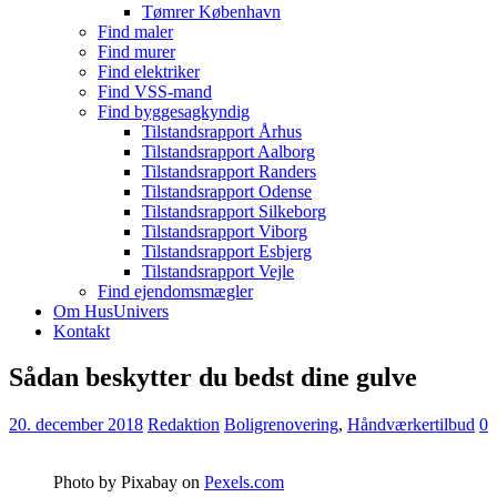
Tømrer København
Find maler
Find murer
Find elektriker
Find VSS-mand
Find byggesagkyndig
Tilstandsrapport Århus
Tilstandsrapport Aalborg
Tilstandsrapport Randers
Tilstandsrapport Odense
Tilstandsrapport Silkeborg
Tilstandsrapport Viborg
Tilstandsrapport Esbjerg
Tilstandsrapport Vejle
Find ejendomsmægler
Om HusUnivers
Kontakt
Sådan beskytter du bedst dine gulve
20. december 2018
Redaktion
Boligrenovering
,
Håndværkertilbud
0
Photo by Pixabay on
Pexels.com