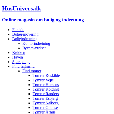
HusUnivers.dk
Online magasin om bolig og indretning
Forside
Boligrenovering
Boligindretning
Kontorindretning
Børneværelset
Køkken
Haven
Spar penge
Find fagmand
Find tømrer
Tømrer Roskilde
Tømrer Vejle
Tømrer Horsens
Tømrer Kolding
Tømrer Randers
Tømrer Esbjerg
Tømrer Aalborg
Tømrer Odense
Tømrer Århus