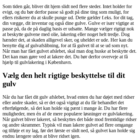
Som tiden går, bliver dit hjem slidt ned flere steder. Intet holder for
evigt, og du bør derfor passe så godt på dine ting som muligt, for
ellers risikerer du at skulle punge ud. Dette gælder f.eks. for dit tag,
din vægge, dit inventar og også dine gulve. Gulve er især vigtige at
passe på, da de på daglig basis er udsatte. Mange vælger rigtigt nok
at beskytte gulvene med olie, lakering eller noget helt tredje. Dog
hænder det, at skaden alligevel sker, og uheldet er ude. Her kan du
benytte dig af gulvafslibning, for at få gulvet til at se ud som nyt.
Når man har fået gulvet afslebet, skal man dog huske at beskytte det.
Det kan man gøre ved at lakere det. Du bør derfor overveje at få
hjælp til gulvlakering i København.
Vælg den helt rigtige beskyttelse til dit
gulv
Når du har fået dit gulv afslebet, hvad enten du har døjet med ridser
eller andre skader, så er det også vigtigt at du får behandlet det
efterfølgende, så det kan holde sig pænt i mange år. Du har flere
muligheder, men én af de mere populære løsninger er gulvlakering.
Når gulvet bliver lakeret, så beskyttes det både mod fremtidige ridser
og andre skrammer. Typisk vil man lakere gulvet ad flere omgange
og tilføje et ny lag, før det første er slidt ned, så gulvet kan holde sig
endnu længere uden at blive ridset igen.