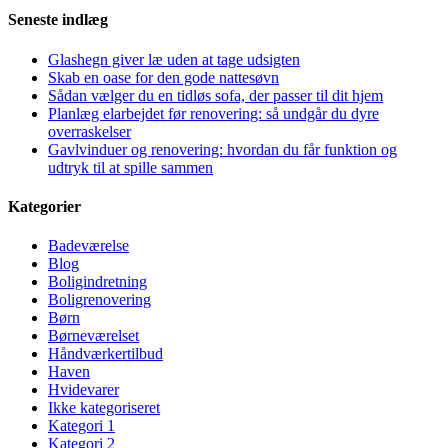
Seneste indlæg
Glashegn giver læ uden at tage udsigten
Skab en oase for den gode nattesøvn
Sådan vælger du en tidløs sofa, der passer til dit hjem
Planlæg elarbejdet før renovering: så undgår du dyre
overraskelser
Gavlvinduer og renovering: hvordan du får funktion og
udtryk til at spille sammen
Kategorier
Badeværelse
Blog
Boligindretning
Boligrenovering
Børn
Børneværelset
Håndværkertilbud
Haven
Hvidevarer
Ikke kategoriseret
Kategori 1
Kategori 2