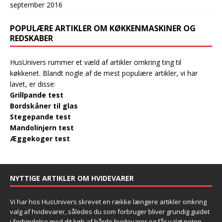
september 2016
POPULÆRE ARTIKLER OM KØKKENMASKINER OG
REDSKABER
HusUnivers rummer et væld af artikler omkring ting til
køkkenet. Blandt nogle af de mest populære artikler, vi har
lavet, er disse:
Grillpande test
Bordskåner til glas
Stegepande test
Mandolinjern test
Æggekoger test
NYTTIGE ARTIKLER OM HVIDEVARER
Vi har hos HusUnivers skrevet en række længere artikler omkring
valg af hvidevarer, således du som forbruger bliver grundig guidet
i forbindelse med dit køb af hårde hvidevarer og får valgt netop