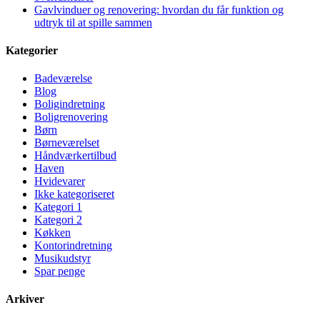
Gavlvinduer og renovering: hvordan du får funktion og
udtryk til at spille sammen
Kategorier
Badeværelse
Blog
Boligindretning
Boligrenovering
Børn
Børneværelset
Håndværkertilbud
Haven
Hvidevarer
Ikke kategoriseret
Kategori 1
Kategori 2
Køkken
Kontorindretning
Musikudstyr
Spar penge
Arkiver