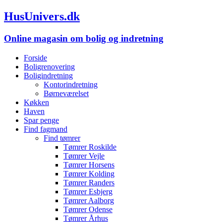
HusUnivers.dk
Online magasin om bolig og indretning
Forside
Boligrenovering
Boligindretning
Kontorindretning
Børneværelset
Køkken
Haven
Spar penge
Find fagmand
Find tømrer
Tømrer Roskilde
Tømrer Vejle
Tømrer Horsens
Tømrer Kolding
Tømrer Randers
Tømrer Esbjerg
Tømrer Aalborg
Tømrer Odense
Tømrer Århus