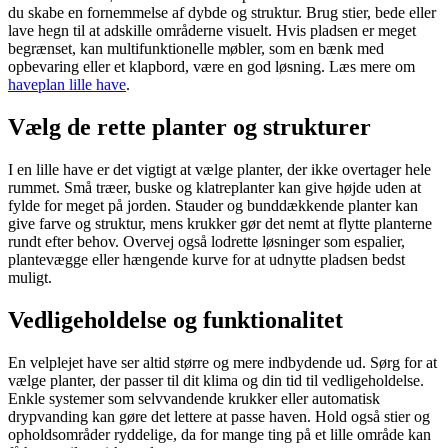
du skabe en fornemmelse af dybde og struktur. Brug stier, bede eller
lave hegn til at adskille områderne visuelt. Hvis pladsen er meget
begrænset, kan multifunktionelle møbler, som en bænk med
opbevaring eller et klapbord, være en god løsning. Læs mere om
haveplan lille have
.
Vælg de rette planter og strukturer
I en lille have er det vigtigt at vælge planter, der ikke overtager hele
rummet. Små træer, buske og klatreplanter kan give højde uden at
fylde for meget på jorden. Stauder og bunddækkende planter kan
give farve og struktur, mens krukker gør det nemt at flytte planterne
rundt efter behov. Overvej også lodrette løsninger som espalier,
plantevægge eller hængende kurve for at udnytte pladsen bedst
muligt.
Vedligeholdelse og funktionalitet
En velplejet have ser altid større og mere indbydende ud. Sørg for at
vælge planter, der passer til dit klima og din tid til vedligeholdelse.
Enkle systemer som selvvandende krukker eller automatisk
drypvanding kan gøre det lettere at passe haven. Hold også stier og
opholdsområder ryddelige, da for mange ting på et lille område kan