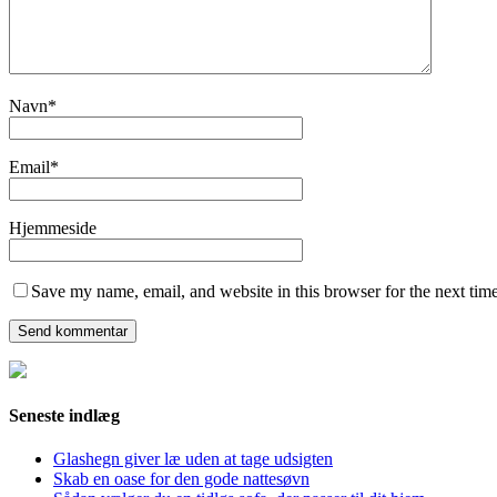
Navn
*
Email
*
Hjemmeside
Save my name, email, and website in this browser for the next tim
Seneste indlæg
Glashegn giver læ uden at tage udsigten
Skab en oase for den gode nattesøvn