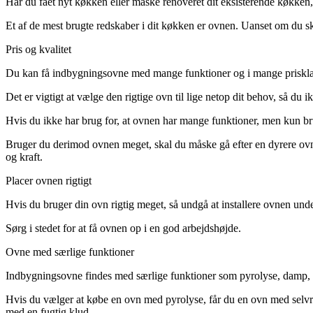
Har du fået nyt køkken eller måske renoveret dit eksisterende køkken, j
Et af de mest brugte redskaber i dit køkken er ovnen. Uanset om du ska
Pris og kvalitet
Du kan få indbygningsovne med mange funktioner og i mange prisklasse
Det er vigtigt at vælge den rigtige ovn til lige netop dit behov, så du 
Hvis du ikke har brug for, at ovnen har mange funktioner, men kun brug
Bruger du derimod ovnen meget, skal du måske gå efter en dyrere ov
og kraft.
Placer ovnen rigtigt
Hvis du bruger din ovn rigtig meget, så undgå at installere ovnen unde
Sørg i stedet for at få ovnen op i en god arbejdshøjde.
Ovne med særlige funktioner
Indbygningsovne findes med særlige funktioner som pyrolyse, damp, opt
Hvis du vælger at købe en ovn med pyrolyse, får du en ovn med selvre
med en fugtig klud.