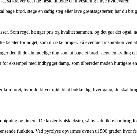
a, så kræver det i de fleste tilfælde en investering i nye hvidevarer.
l bage brød, stege en saftig steg eller lave grøntsagstærter, har du brug
r. Som regel hænger pris og kvalitet sammen, og det gør det også, når 
ikke betaler for noget, som du ikke bruger. Få eventuelt inspiration ved 
er den til de almindelige ting som at bage et brød, stege en kylling elle
n for eksempel med indbygget damp, som tilbereder maden hurtigere en
r komfuret, hvor du bliver nødt til at bukke dig, hver gang, du skal bru
øning og timere. De koster typisk ekstra, så hvis du ikke har brug for
nsende funktion. Ved pyrolyse opvarmes ovnen til 500 grader, hvor fedt