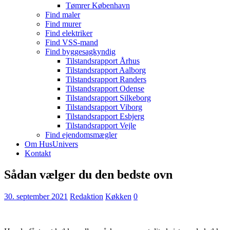
Tømrer København
Find maler
Find murer
Find elektriker
Find VSS-mand
Find byggesagkyndig
Tilstandsrapport Århus
Tilstandsrapport Aalborg
Tilstandsrapport Randers
Tilstandsrapport Odense
Tilstandsrapport Silkeborg
Tilstandsrapport Viborg
Tilstandsrapport Esbjerg
Tilstandsrapport Vejle
Find ejendomsmægler
Om HusUnivers
Kontakt
Sådan vælger du den bedste ovn
30. september 2021
Redaktion
Køkken
0