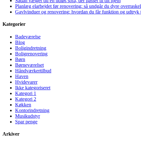
Sådan vælger du en tidløs sofa, der passer til dit hjem
Planlæg elarbejdet før renovering: så undgår du dyre overraskel
Gavlvinduer og renovering: hvordan du får funktion og udtryk t
Kategorier
Badeværelse
Blog
Boligindretning
Boligrenovering
Børn
Børneværelset
Håndværkertilbud
Haven
Hvidevarer
Ikke kategoriseret
Kategori 1
Kategori 2
Køkken
Kontorindretning
Musikudstyr
Spar penge
Arkiver