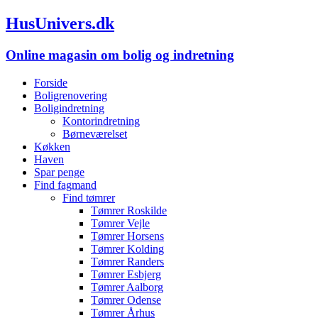
HusUnivers.dk
Online magasin om bolig og indretning
Forside
Boligrenovering
Boligindretning
Kontorindretning
Børneværelset
Køkken
Haven
Spar penge
Find fagmand
Find tømrer
Tømrer Roskilde
Tømrer Vejle
Tømrer Horsens
Tømrer Kolding
Tømrer Randers
Tømrer Esbjerg
Tømrer Aalborg
Tømrer Odense
Tømrer Århus