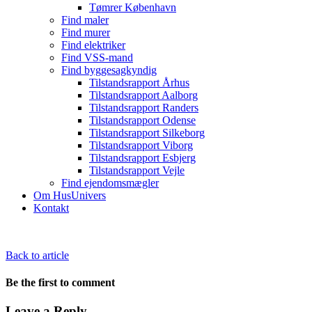
Tømrer København
Find maler
Find murer
Find elektriker
Find VSS-mand
Find byggesagkyndig
Tilstandsrapport Århus
Tilstandsrapport Aalborg
Tilstandsrapport Randers
Tilstandsrapport Odense
Tilstandsrapport Silkeborg
Tilstandsrapport Viborg
Tilstandsrapport Esbjerg
Tilstandsrapport Vejle
Find ejendomsmægler
Om HusUnivers
Kontakt
Back to article
Be the first to comment
Leave a Reply