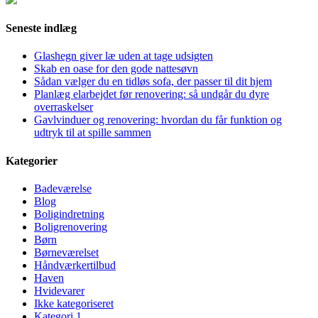
Seneste indlæg
Glashegn giver læ uden at tage udsigten
Skab en oase for den gode nattesøvn
Sådan vælger du en tidløs sofa, der passer til dit hjem
Planlæg elarbejdet før renovering: så undgår du dyre
overraskelser
Gavlvinduer og renovering: hvordan du får funktion og
udtryk til at spille sammen
Kategorier
Badeværelse
Blog
Boligindretning
Boligrenovering
Børn
Børneværelset
Håndværkertilbud
Haven
Hvidevarer
Ikke kategoriseret
Kategori 1