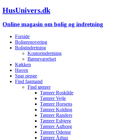
HusUnivers.dk
Online magasin om bolig og indretning
Forside
Boligrenovering
Boligindretning
Kontorindretning
Børneværelset
Køkken
Haven
Spar penge
Find fagmand
Find tømrer
Tømrer Roskilde
Tømrer Vejle
Tømrer Horsens
Tømrer Kolding
Tømrer Randers
Tømrer Esbjerg
Tømrer Aalborg
Tømrer Odense
Tømrer Århus