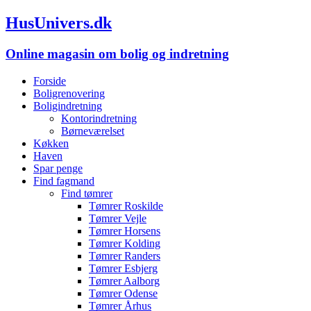
HusUnivers.dk
Online magasin om bolig og indretning
Forside
Boligrenovering
Boligindretning
Kontorindretning
Børneværelset
Køkken
Haven
Spar penge
Find fagmand
Find tømrer
Tømrer Roskilde
Tømrer Vejle
Tømrer Horsens
Tømrer Kolding
Tømrer Randers
Tømrer Esbjerg
Tømrer Aalborg
Tømrer Odense
Tømrer Århus