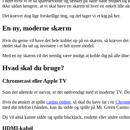
I tider hvor vi er så sparebevidste og tænker på både både miljøet og 
ikke sådan længere, at vi skal have en skærm til hver en enkelt lille akt
Det kræver dog lige forskellige ting, og det tager vi et kig på her.
En ny, moderne skærm
Hvis du gerne vil have det hele koblet op på en skærm, så kræver det
stedet skal du ud og investere i et lidt nyere model.
Med en ny skærm vil det nemlig være muligt at koble dig på alle dine fo
Hvad skal du bruge?
Chromecast eller Apple TV
Som der allerede er nævnt, er det nødvendigt med et moderne TV. Dernæ
Hvis du ønsker at spille
casino online
, så skal du have fat i en
Chrome
med din telefon i hånden, kan du sidde og spille på Mr. Green Casino e
Du vil altså kunne sidde og spille blackjack, roulette eller andre onli
HDMI-kabel