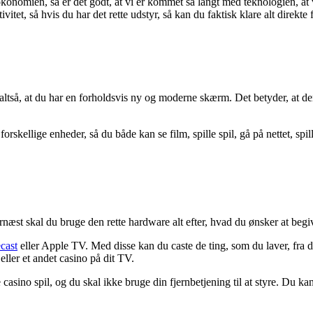
økonomien, så er det godt, at vi er kommet så langt med teknologien, at
ivitet, så hvis du har det rette udstyr, så kan du faktisk klare alt direkte
 altså, at du har en forholdsvis ny og moderne skærm. Det betyder, at
rskellige enheder, så du både kan se film, spille spil, gå på nettet, spi
st skal du bruge den rette hardware alt efter, hvad du ønsker at begiv
cast
eller Apple TV. Med disse kan du caste de ting, som du laver, fra di
ller et andet casino på dit TV.
ne casino spil, og du skal ikke bruge din fjernbetjening til at styre. Du