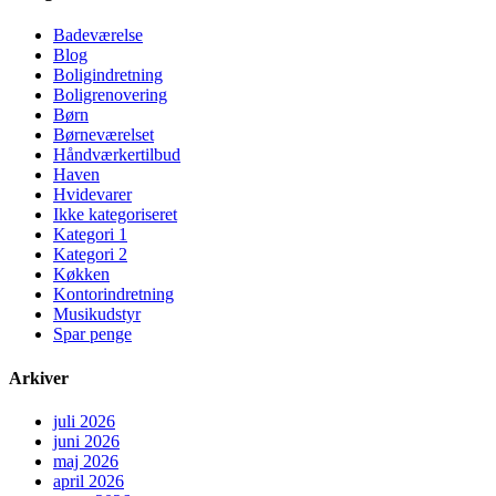
Badeværelse
Blog
Boligindretning
Boligrenovering
Børn
Børneværelset
Håndværkertilbud
Haven
Hvidevarer
Ikke kategoriseret
Kategori 1
Kategori 2
Køkken
Kontorindretning
Musikudstyr
Spar penge
Arkiver
juli 2026
juni 2026
maj 2026
april 2026