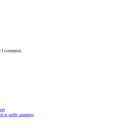
e I comment.
ser
il at spille sammen