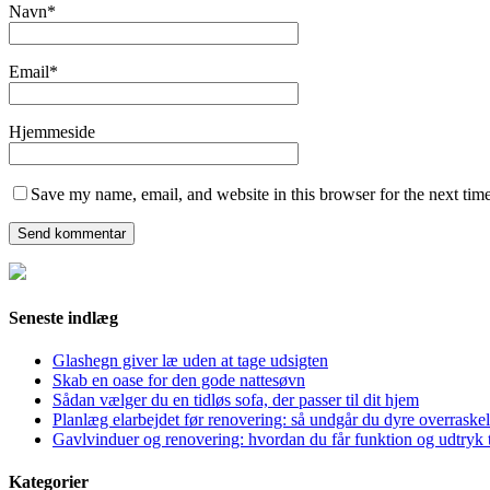
Navn
*
Email
*
Hjemmeside
Save my name, email, and website in this browser for the next tim
Seneste indlæg
Glashegn giver læ uden at tage udsigten
Skab en oase for den gode nattesøvn
Sådan vælger du en tidløs sofa, der passer til dit hjem
Planlæg elarbejdet før renovering: så undgår du dyre overraskel
Gavlvinduer og renovering: hvordan du får funktion og udtryk t
Kategorier