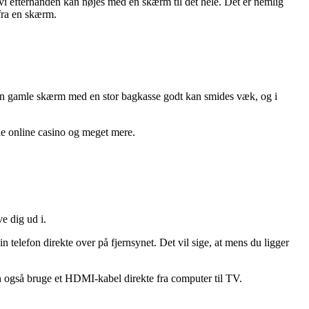
 vi efterhånden kan nøjes med en skærm til det hele. Det er nemlig
 fra en skærm.
 den gamle skærm med en stor bagkasse godt kan smides væk, og i
lle online casino og meget mere.
e dig ud i.
n telefon direkte over på fjernsynet. Det vil sige, at mens du ligger
 kan også bruge et HDMI-kabel direkte fra computer til TV.