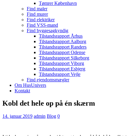
Tømrer København
Find maler
Find murer
Find elektriker
Find VSS-mand
Find byggesagkyndig
Tilstandsrapport Århus
Tilstandsrapport Aalborg
Tilstandsrapport Randers
Tilstandsrapport Odense
Tilstandsrapport Silkeborg
Tilstandsrapport Viborg
Tilstandsrapport Esbjerg
Tilstandsrapport Vejle
Find ejendomsmægler
Om HusUnivers
Kontakt
Kobl det hele op på én skærm
14. januar 2019
admin
Blog
0