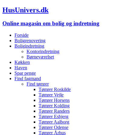
HusUnivers.dk
Online magasin om bolig og indretning
Forside
Boligrenovering
Boligindretning
Kontorindretning
Børneværelset
Køkken
Haven
Spar penge
Find fagmand
Find tømrer
Tømrer Roskilde
Tømrer Vejle
Tømrer Horsens
Tømrer Kolding
Tømrer Randers
Tømrer Esbjerg
Tømrer Aalborg
Tømrer Odense
Tømrer Århus