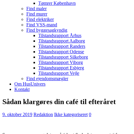
Tømrer København
Find maler
Find murer
Find elektriker
Find VSS-mand
Find byggesagkyndig
Tilstandsrapport Århus
Tilstandsrapport Aalborg
Tilstandsrapport Randers
Tilstandsrapport Odense
Tilstandsrapport Silkeborg
Tilstandsrapport Viborg
Tilstandsrapport Esbjerg
Tilstandsrapport Vejle
Find ejendomsmægler
Om HusUnivers
Kontakt
Sådan klargøres din café til efteråret
9. oktober 2019
Redaktion
Ikke kategoriseret
0