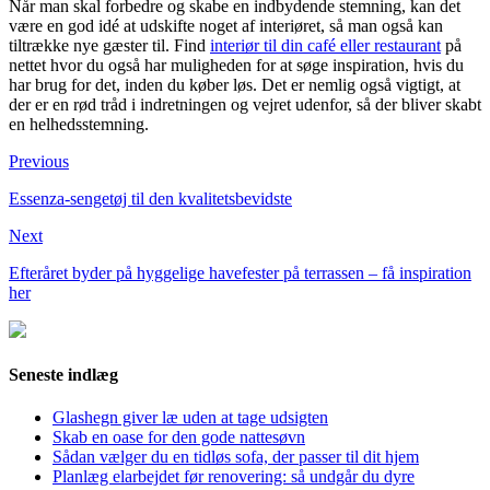
Når man skal forbedre og skabe en indbydende stemning, kan det
være en god idé at udskifte noget af interiøret, så man også kan
tiltrække nye gæster til. Find
interiør til din café eller restaurant
på
nettet hvor du også har muligheden for at søge inspiration, hvis du
har brug for det, inden du køber løs. Det er nemlig også vigtigt, at
der er en rød tråd i indretningen og vejret udenfor, så der bliver skabt
en helhedsstemning.
Previous
Essenza-sengetøj til den kvalitetsbevidste
Next
Efteråret byder på hyggelige havefester på terrassen – få inspiration
her
Seneste indlæg
Glashegn giver læ uden at tage udsigten
Skab en oase for den gode nattesøvn
Sådan vælger du en tidløs sofa, der passer til dit hjem
Planlæg elarbejdet før renovering: så undgår du dyre