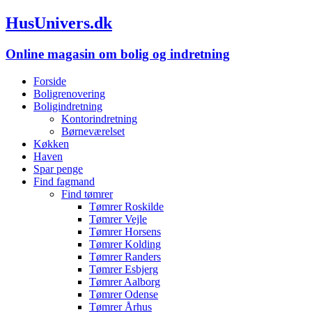
HusUnivers.dk
Online magasin om bolig og indretning
Forside
Boligrenovering
Boligindretning
Kontorindretning
Børneværelset
Køkken
Haven
Spar penge
Find fagmand
Find tømrer
Tømrer Roskilde
Tømrer Vejle
Tømrer Horsens
Tømrer Kolding
Tømrer Randers
Tømrer Esbjerg
Tømrer Aalborg
Tømrer Odense
Tømrer Århus