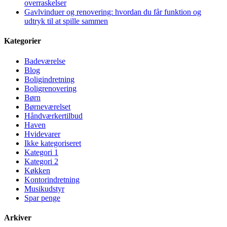
overraskelser
Gavlvinduer og renovering: hvordan du får funktion og
udtryk til at spille sammen
Kategorier
Badeværelse
Blog
Boligindretning
Boligrenovering
Børn
Børneværelset
Håndværkertilbud
Haven
Hvidevarer
Ikke kategoriseret
Kategori 1
Kategori 2
Køkken
Kontorindretning
Musikudstyr
Spar penge
Arkiver