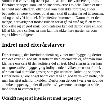
Sommeren er ovre, og det er på tide at finde det varmere tøj frem.
Efteråret er noget, som kan splitte danskerne i to dele. Enten er man
helt vild med efteråret, eller også kan man ikke fordrage, at der
begynder at være koldere, og at man skal til at sige farvel til sommer,
sol og en skyfri himmel. Når efteråret kommer til Danmark, er der
mange, der vælger at trodse kulden for at gå på café og få en varm
kop kaffe og en god snak. Som caféejer kan det derfor være en god
idé at klargøre caféen, så man kan tiltrække flere gæster, selvom
vejret bliver køligere.
Indret med efterårsfarver
Der er mange, der forvinder efterår og vinter med hygge, og derfor
kan det være en god idé at indrette med efterårsfarver, når man skal
klargøre ens café til den køligere del af året. Med efterårsfarver kan
man gøre caféen hyggelig og indbydende, hvilket er en stor fordel,
når man skal tiltrække gæster, som går udenfor i kulen og shopper.
Der er nemlig ikke noget bedre end at få en god varm kop kaffe, når
man har gået udenfor i kulden. Derfor kan det også være en god idé
at købe tæpper og puder til caféen, så gæsterne har noget at sidde
med for at få varmen igen.
Udskift noget af interiøret med noget nyt