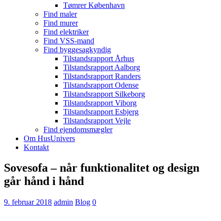
Tømrer København
Find maler
Find murer
Find elektriker
Find VSS-mand
Find byggesagkyndig
Tilstandsrapport Århus
Tilstandsrapport Aalborg
Tilstandsrapport Randers
Tilstandsrapport Odense
Tilstandsrapport Silkeborg
Tilstandsrapport Viborg
Tilstandsrapport Esbjerg
Tilstandsrapport Vejle
Find ejendomsmægler
Om HusUnivers
Kontakt
Sovesofa – når funktionalitet og design
går hånd i hånd
9. februar 2018
admin
Blog
0