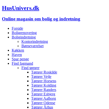
HusUnivers.dk
Online magasin om bolig og indretning
Forside
Boligrenovering
Boligindretning
Kontorindretning
Børneværelset
Køkken
Haven
Spar penge
Find fagmand
Find tømrer
Tømrer Roskilde
Tømrer Vejle
Tømrer Horsens
Tømrer Kolding
Tømrer Randers
Tømrer Esbjerg
Tømrer Aalborg
Tømrer Odense
Tømrer Århus