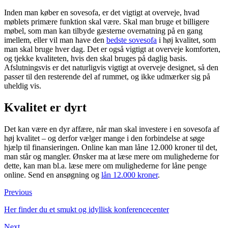
Inden man køber en sovesofa, er det vigtigt at overveje, hvad
møblets primære funktion skal være. Skal man bruge et billigere
møbel, som man kan tilbyde gæsterne overnatning på en gang
imellem, eller vil man have den
bedste sovesofa
i høj kvalitet, som
man skal bruge hver dag. Det er også vigtigt at overveje komforten,
og tjekke kvaliteten, hvis den skal bruges på daglig basis.
Afslutningsvis er det naturligvis vigtigt at overveje designet, så den
passer til den resterende del af rummet, og ikke udmærker sig på
uheldig vis.
Kvalitet er dyrt
Det kan være en dyr affære, når man skal investere i en sovesofa af
høj kvalitet – og derfor vælger mange i den forbindelse at søge
hjælp til finansieringen. Online kan man låne 12.000 kroner til det,
man står og mangler. Ønsker ma at læse mere om mulighederne for
dette, kan man bl.a. læse mere om mulighederne for låne penge
online. Send en ansøgning og
lån 12.000 kroner
.
Previous
Her finder du et smukt og idyllisk konferencecenter
Next