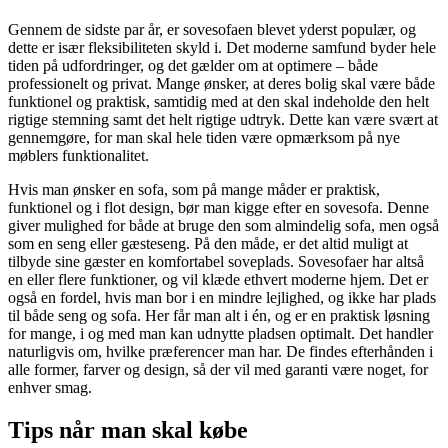
Gennem de sidste par år, er sovesofaen blevet yderst populær, og
dette er især fleksibiliteten skyld i. Det moderne samfund byder hele
tiden på udfordringer, og det gælder om at optimere – både
professionelt og privat. Mange ønsker, at deres bolig skal være både
funktionel og praktisk, samtidig med at den skal indeholde den helt
rigtige stemning samt det helt rigtige udtryk. Dette kan være svært at
gennemgøre, for man skal hele tiden være opmærksom på nye
møblers funktionalitet.
Hvis man ønsker en sofa, som på mange måder er praktisk,
funktionel og i flot design, bør man kigge efter en sovesofa. Denne
giver mulighed for både at bruge den som almindelig sofa, men også
som en seng eller gæsteseng. På den måde, er det altid muligt at
tilbyde sine gæster en komfortabel soveplads. Sovesofaer har altså
en eller flere funktioner, og vil klæde ethvert moderne hjem. Det er
også en fordel, hvis man bor i en mindre lejlighed, og ikke har plads
til både seng og sofa. Her får man alt i én, og er en praktisk løsning
for mange, i og med man kan udnytte pladsen optimalt. Det handler
naturligvis om, hvilke præferencer man har. De findes efterhånden i
alle former, farver og design, så der vil med garanti være noget, for
enhver smag.
Tips når man skal købe