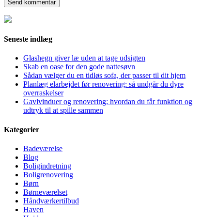
Seneste indlæg
Glashegn giver læ uden at tage udsigten
Skab en oase for den gode nattesøvn
Sådan vælger du en tidløs sofa, der passer til dit hjem
Planlæg elarbejdet før renovering: så undgår du dyre
overraskelser
Gavlvinduer og renovering: hvordan du får funktion og
udtryk til at spille sammen
Kategorier
Badeværelse
Blog
Boligindretning
Boligrenovering
Børn
Børneværelset
Håndværkertilbud
Haven