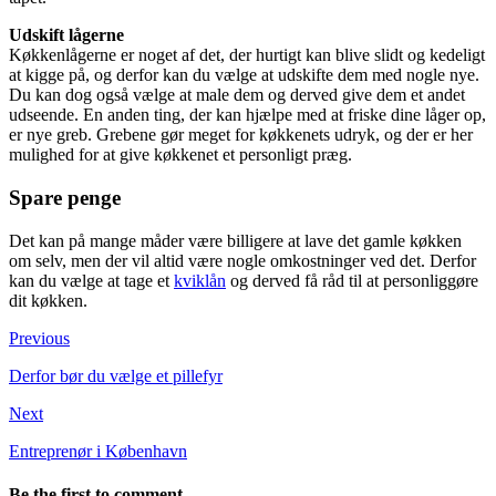
Udskift lågerne
Køkkenlågerne er noget af det, der hurtigt kan blive slidt og kedeligt
at kigge på, og derfor kan du vælge at udskifte dem med nogle nye.
Du kan dog også vælge at male dem og derved give dem et andet
udseende. En anden ting, der kan hjælpe med at friske dine låger op,
er nye greb. Grebene gør meget for køkkenets udryk, og der er her
mulighed for at give køkkenet et personligt præg.
Spare penge
Det kan på mange måder være billigere at lave det gamle køkken
om selv, men der vil altid være nogle omkostninger ved det. Derfor
kan du vælge at tage et
kviklån
og derved få råd til at personliggøre
dit køkken.
Previous
Derfor bør du vælge et pillefyr
Next
Entreprenør i København
Be the first to comment