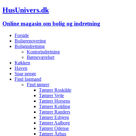
HusUnivers.dk
Online magasin om bolig og indretning
Forside
Boligrenovering
Boligindretning
Kontorindretning
Børneværelset
Køkken
Haven
Spar penge
Find fagmand
Find tømrer
Tømrer Roskilde
Tømrer Vejle
Tømrer Horsens
Tømrer Kolding
Tømrer Randers
Tømrer Esbjerg
Tømrer Aalborg
Tømrer Odense
Tømrer Århus