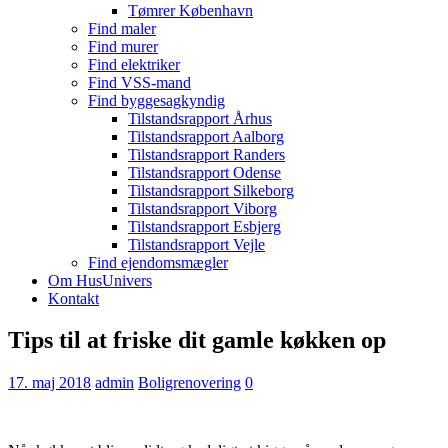
Tømrer København
Find maler
Find murer
Find elektriker
Find VSS-mand
Find byggesagkyndig
Tilstandsrapport Århus
Tilstandsrapport Aalborg
Tilstandsrapport Randers
Tilstandsrapport Odense
Tilstandsrapport Silkeborg
Tilstandsrapport Viborg
Tilstandsrapport Esbjerg
Tilstandsrapport Vejle
Find ejendomsmægler
Om HusUnivers
Kontakt
Tips til at friske dit gamle køkken op
17. maj 2018
admin
Boligrenovering
0