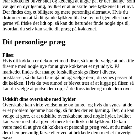
Når køkkenet bliver slidt og kedeligt at kigge på, er der mange, som
vælger en dyr løsning, hvilket er at udskifte hele køkkenet til et nyt.
Der findes dog et billigere og mere personligt alternativ. Hvis du
drømmer om at få dit gamle køkken til at se nyt ud igen eller bare
gerne vil friske det lidt op, så kan du herunder finde nogle tips til,
hvordan du selv kan sætte dit præg på køkkenet.
Dit personlige præg
Fliser
Hvis dit køkken er dekoreret med fliser, så kan du vælge at udskifte
fliserne med nogle nye for at give køkkenet et nyt udryk. På
markedet findes der mange forskellige slags fliser i diverse
prisklasser, så du kan bare gå ud og vælge dem, du synes passer til
dit køkken. Hvis du tværtimod er blevet træt af at kigge på fliser, så
kan du vælge at pudse dem op, så de forsvinder og male dem over.
Udskift dine overskabe med hylder
Overskabe kan virke voldsomme og tunge, og hvis du synes, at de
er et problem hjemme hos dig, så findes der en løsning. Det, du kan
vælge at gøre, er at udskifte overskabene med nogle hyler, hvilket
kan være med til at give et mere let udtryk i dit køkken. De kan
være med til at give dit køkken et personligt præg ved, at du maler
dem i en personlig farve eller ved at beklæde dem med et farverigt
tapet.