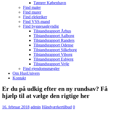
Tømrer København
Find maler
Find murer
Find elektriker
Find VSS-mand
Find byggesagkyndig
Tilstandsrapport Århus
Tilstandsrapport Aalborg
Tilstandsrapport Randers
Tilstandsrapport Odense
Tilstandsrapport Silkeborg
Tilstandsrapport Viborg
Tilstandsrapport Esbjerg
Tilstandsrapport Vejle
Find ejendomsmægler
Om HusUnivers
Kontakt
Er du på udkig efter en ny rundsav? Få
hjælp til at vælge den rigtige her
16. februar 2018
admin
Håndværkertilbud
0