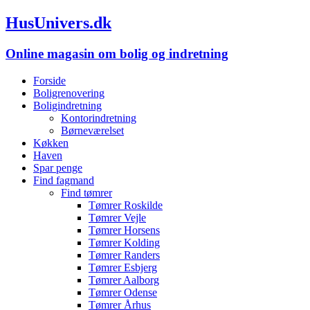
HusUnivers.dk
Online magasin om bolig og indretning
Forside
Boligrenovering
Boligindretning
Kontorindretning
Børneværelset
Køkken
Haven
Spar penge
Find fagmand
Find tømrer
Tømrer Roskilde
Tømrer Vejle
Tømrer Horsens
Tømrer Kolding
Tømrer Randers
Tømrer Esbjerg
Tømrer Aalborg
Tømrer Odense
Tømrer Århus