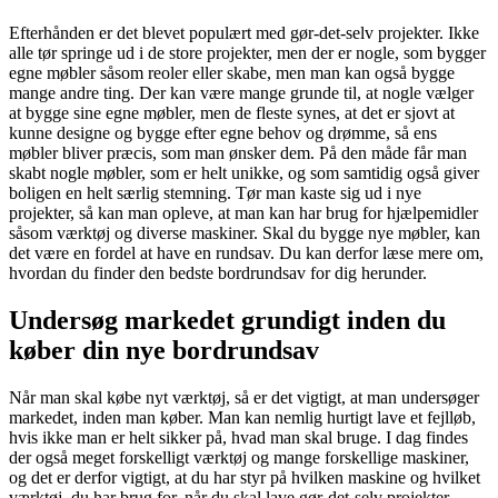
Efterhånden er det blevet populært med gør-det-selv projekter. Ikke
alle tør springe ud i de store projekter, men der er nogle, som bygger
egne møbler såsom reoler eller skabe, men man kan også bygge
mange andre ting. Der kan være mange grunde til, at nogle vælger
at bygge sine egne møbler, men de fleste synes, at det er sjovt at
kunne designe og bygge efter egne behov og drømme, så ens
møbler bliver præcis, som man ønsker dem. På den måde får man
skabt nogle møbler, som er helt unikke, og som samtidig også giver
boligen en helt særlig stemning. Tør man kaste sig ud i nye
projekter, så kan man opleve, at man kan har brug for hjælpemidler
såsom værktøj og diverse maskiner. Skal du bygge nye møbler, kan
det være en fordel at have en rundsav. Du kan derfor læse mere om,
hvordan du finder den bedste bordrundsav for dig herunder.
Undersøg markedet grundigt inden du
køber din nye bordrundsav
Når man skal købe nyt værktøj, så er det vigtigt, at man undersøger
markedet, inden man køber. Man kan nemlig hurtigt lave et fejlløb,
hvis ikke man er helt sikker på, hvad man skal bruge. I dag findes
der også meget forskelligt værktøj og mange forskellige maskiner,
og det er derfor vigtigt, at du har styr på hvilken maskine og hvilket
værktøj, du har brug for, når du skal lave gør-det-selv projekter.