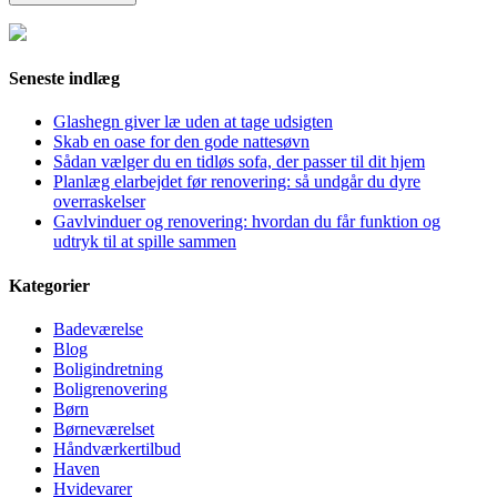
Seneste indlæg
Glashegn giver læ uden at tage udsigten
Skab en oase for den gode nattesøvn
Sådan vælger du en tidløs sofa, der passer til dit hjem
Planlæg elarbejdet før renovering: så undgår du dyre
overraskelser
Gavlvinduer og renovering: hvordan du får funktion og
udtryk til at spille sammen
Kategorier
Badeværelse
Blog
Boligindretning
Boligrenovering
Børn
Børneværelset
Håndværkertilbud
Haven
Hvidevarer