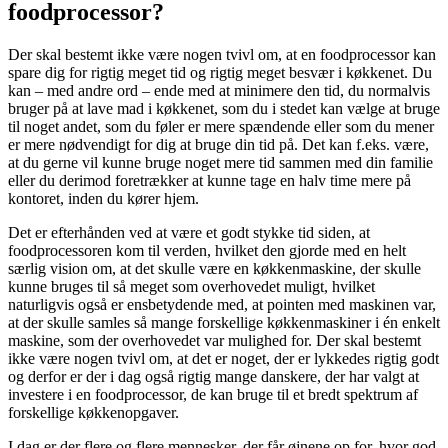
foodprocessor?
Der skal bestemt ikke være nogen tvivl om, at en foodprocessor kan
spare dig for rigtig meget tid og rigtig meget besvær i køkkenet. Du
kan – med andre ord – ende med at minimere den tid, du normalvis
bruger på at lave mad i køkkenet, som du i stedet kan vælge at bruge
til noget andet, som du føler er mere spændende eller som du mener
er mere nødvendigt for dig at bruge din tid på. Det kan f.eks. være,
at du gerne vil kunne bruge noget mere tid sammen med din familie
eller du derimod foretrækker at kunne tage en halv time mere på
kontoret, inden du kører hjem.
Det er efterhånden ved at være et godt stykke tid siden, at
foodprocessoren kom til verden, hvilket den gjorde med en helt
særlig vision om, at det skulle være en køkkenmaskine, der skulle
kunne bruges til så meget som overhovedet muligt, hvilket
naturligvis også er ensbetydende med, at pointen med maskinen var,
at der skulle samles så mange forskellige køkkenmaskiner i én enkelt
maskine, som der overhovedet var mulighed for. Der skal bestemt
ikke være nogen tvivl om, at det er noget, der er lykkedes rigtig godt
og derfor er der i dag også rigtig mange danskere, der har valgt at
investere i en foodprocessor, de kan bruge til et bredt spektrum af
forskellige køkkenopgaver.
I dag er der flere og flere mennesker, der får øjnene op for, hvor god