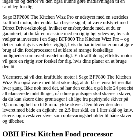
ingen tid og derfor vil den også kunne gøre madlavningen til en
sand leg for dig.
Sage BFP800 The Kitchen Wizz Pro er udstyret med en særdeles
kraftfuld motor, der endda kan bryste sig af, at være udstyret med
Direct Drive-teknologi, hvilket er ensbetydende med, at du er
garanteret, at du får en maskine med en rigtig høj ydeevne, hvis du
vælger at investere i en Sage BFP800 The Kitchen Wizz Pro – og
det er naturligvis særdeles vigtigt, hvis du har intentioner om at gøre
brug af din foodprocessor til at klare så mange forskellige
muligheder som overhovedet muligt. En kraftfuld og effektiv motor
vil gøre en rigtig stor forskel for dig, hvis dine planer er, at bruge
den tit.
Ydermere, så vil den kraftfulde motor i Sage BFP800 The Kitchen
Wizz Pro også være med til at sikre dig, at du får et ensartet resultat
hver gang. Ikke nok med det, så har den endda også hele 24 præcist
afbalancerede indstillinger, når dine grøntsager skal skæres i skiver,
da du kan skære dine grøntsager i alt lige fra papirtynde skiver på
0,5 mm. og helt op til 8 mm. tykke skiver. Den bliver desuden
leveret med både en dejkniv, en 2,5 liter skål, en 1 liter skål og kniv,
skære- og riveskiver såvel som opbevaringsbeholder til både skiver
og tilbehør.
OBH First Kitchen Food processor