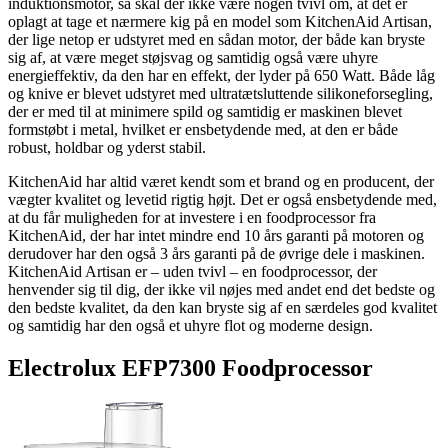
induktionsmotor, så skal der ikke være nogen tvivl om, at det er
oplagt at tage et nærmere kig på en model som KitchenAid Artisan,
der lige netop er udstyret med en sådan motor, der både kan bryste
sig af, at være meget støjsvag og samtidig også være uhyre
energieffektiv, da den har en effekt, der lyder på 650 Watt. Både låg
og knive er blevet udstyret med ultratætsluttende silikoneforsegling,
der er med til at minimere spild og samtidig er maskinen blevet
formstøbt i metal, hvilket er ensbetydende med, at den er både
robust, holdbar og yderst stabil.
KitchenAid har altid været kendt som et brand og en producent, der
vægter kvalitet og levetid rigtig højt. Det er også ensbetydende med,
at du får muligheden for at investere i en foodprocessor fra
KitchenAid, der har intet mindre end 10 års garanti på motoren og
derudover har den også 3 års garanti på de øvrige dele i maskinen.
KitchenAid Artisan er – uden tvivl – en foodprocessor, der
henvender sig til dig, der ikke vil nøjes med andet end det bedste og
den bedste kvalitet, da den kan bryste sig af en særdeles god kvalitet
og samtidig har den også et uhyre flot og moderne design.
Electrolux EFP7300 Foodprocessor