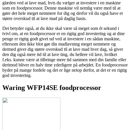
glæden ved at lave mad, hvis du vælger at investere i en maskine
som en foodprocessor. Denne maskine vil nemlig være med til at
gøre det hele meget nemmere for dig og derfor vil du også have et
større overskud til at lave mad på daglig basis.
Det betyder også, at du ikke skal være så meget som ét sekund i
tvivl om, at en foodprocessor er en rigtig god investering og at dine
penge er rigtig godt givet ud ved at investere i en sådan maskine,
eftersom den ikke blot gør din madlavning meget nemmere og
dermed giver dig større overskud til at lave mad hver dag, så giver
den dig også mere tid til at lave ting, du hellere vil lave, hvilket
f.eks. kunne være at tilbringe mere tid sammen med din familie eller
derimod bliver en halv time yderligere på arbejdet. En foodprocessor
byder på mange fordele og det er lige netop derfor, at det er en rigtig
god investering.
Waring WFP14SE foodprocessor