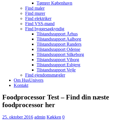
Tømrer København
Find maler
Find murer
Find elektriker
Find VSS-mand
Find byggesagkyndig
Tilstandsrapport Århus
Tilstandsrapport Aalborg
Tilstandsrapport Randers
Tilstandsrapport Odense
Tilstandsrapport Silkeborg
Tilstandsrapport Viborg
Tilstandsrapport Esbjerg
Tilstandsrapport Vejle
Find ejendomsmægler
Om HusUnivers
Kontakt
Foodprocessor Test – Find din næste
foodprocessor her
25. oktober 2016
admin
Køkken
0