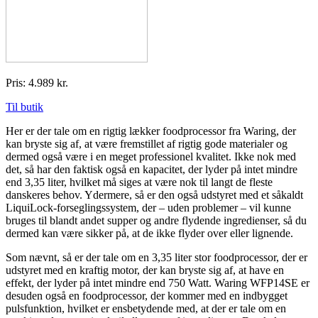
Pris: 4.989 kr.
Til butik
Her er der tale om en rigtig lækker foodprocessor fra Waring, der
kan bryste sig af, at være fremstillet af rigtig gode materialer og
dermed også være i en meget professionel kvalitet. Ikke nok med
det, så har den faktisk også en kapacitet, der lyder på intet mindre
end 3,35 liter, hvilket må siges at være nok til langt de fleste
danskeres behov. Ydermere, så er den også udstyret med et såkaldt
LiquiLock-forseglingssystem, der – uden problemer – vil kunne
bruges til blandt andet supper og andre flydende ingredienser, så du
dermed kan være sikker på, at de ikke flyder over eller lignende.
Som nævnt, så er der tale om en 3,35 liter stor foodprocessor, der er
udstyret med en kraftig motor, der kan bryste sig af, at have en
effekt, der lyder på intet mindre end 750 Watt. Waring WFP14SE er
desuden også en foodprocessor, der kommer med en indbygget
pulsfunktion, hvilket er ensbetydende med, at der er tale om en