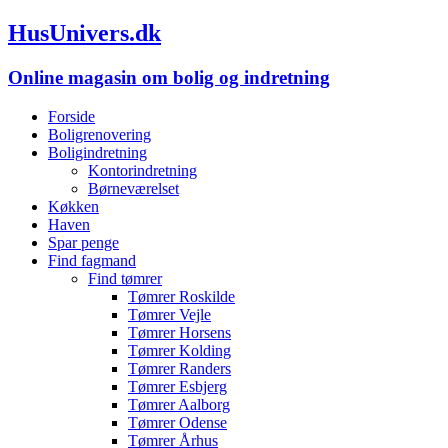
HusUnivers.dk
Online magasin om bolig og indretning
Forside
Boligrenovering
Boligindretning
Kontorindretning
Børneværelset
Køkken
Haven
Spar penge
Find fagmand
Find tømrer
Tømrer Roskilde
Tømrer Vejle
Tømrer Horsens
Tømrer Kolding
Tømrer Randers
Tømrer Esbjerg
Tømrer Aalborg
Tømrer Odense
Tømrer Århus