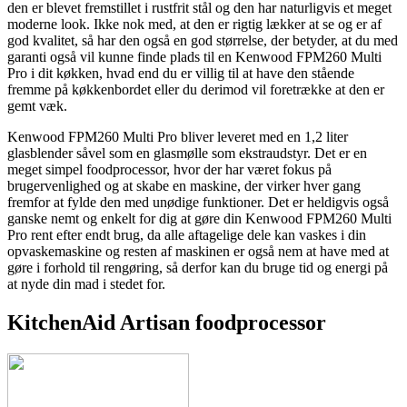
den er blevet fremstillet i rustfrit stål og den har naturligvis et meget
moderne look. Ikke nok med, at den er rigtig lækker at se og er af
god kvalitet, så har den også en god størrelse, der betyder, at du med
garanti også vil kunne finde plads til en Kenwood FPM260 Multi
Pro i dit køkken, hvad end du er villig til at have den stående
fremme på køkkenbordet eller du derimod vil foretrække at den er
gemt væk.
Kenwood FPM260 Multi Pro bliver leveret med en 1,2 liter
glasblender såvel som en glasmølle som ekstraudstyr. Det er en
meget simpel foodprocessor, hvor der har været fokus på
brugervenlighed og at skabe en maskine, der virker hver gang
fremfor at fylde den med unødige funktioner. Det er heldigvis også
ganske nemt og enkelt for dig at gøre din Kenwood FPM260 Multi
Pro rent efter endt brug, da alle aftagelige dele kan vaskes i din
opvaskemaskine og resten af maskinen er også nem at have med at
gøre i forhold til rengøring, så derfor kan du bruge tid og energi på
at nyde din mad i stedet for.
KitchenAid Artisan foodprocessor