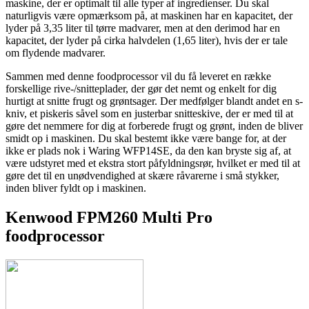
maskine, der er optimalt til alle typer af ingredienser. Du skal
naturligvis være opmærksom på, at maskinen har en kapacitet, der
lyder på 3,35 liter til tørre madvarer, men at den derimod har en
kapacitet, der lyder på cirka halvdelen (1,65 liter), hvis der er tale
om flydende madvarer.
Sammen med denne foodprocessor vil du få leveret en række
forskellige rive-/snitteplader, der gør det nemt og enkelt for dig
hurtigt at snitte frugt og grøntsager. Der medfølger blandt andet en s-
kniv, et piskeris såvel som en justerbar snitteskive, der er med til at
gøre det nemmere for dig at forberede frugt og grønt, inden de bliver
smidt op i maskinen. Du skal bestemt ikke være bange for, at der
ikke er plads nok i Waring WFP14SE, da den kan bryste sig af, at
være udstyret med et ekstra stort påfyldningsrør, hvilket er med til at
gøre det til en unødvendighed at skære råvarerne i små stykker,
inden bliver fyldt op i maskinen.
Kenwood FPM260 Multi Pro
foodprocessor