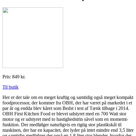
Pris: 849 kr.
Til butik
Her er der tale om en meget kraftig og samtidig også meget kompakt
foodprocessor, der kommer fra OBH, der har været på markedet i et
par år og endda blev kåret som Bedst i test af Tænk tilbage i 2014.
OBH First Kitchen Food er blevet udstyret med en 700 Watt stor
motor og er udstyret med to hastighedstrin såvel som en momemt-
funktion. Der medfølger naturligvis en rigtig stor plastikskål til
maskinen, der har en kapacitet, der lyder på intet mindre end 3,5 liter
og samtidig medfølger der også en 1,8 liter stor blender, hvorfor der