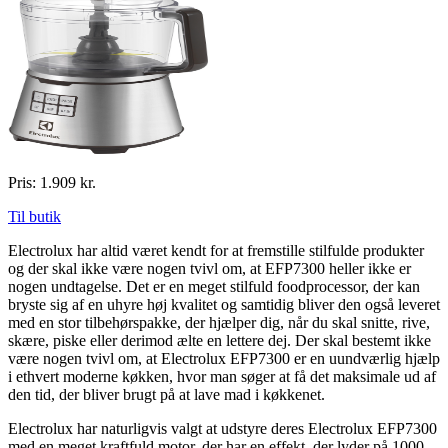
Pris: 1.909 kr.
Til butik
Electrolux har altid været kendt for at fremstille stilfulde produkter
og der skal ikke være nogen tvivl om, at EFP7300 heller ikke er
nogen undtagelse. Det er en meget stilfuld foodprocessor, der kan
bryste sig af en uhyre høj kvalitet og samtidig bliver den også leveret
med en stor tilbehørspakke, der hjælper dig, når du skal snitte, rive,
skære, piske eller derimod ælte en lettere dej. Der skal bestemt ikke
være nogen tvivl om, at Electrolux EFP7300 er en uundværlig hjælp
i ethvert moderne køkken, hvor man søger at få det maksimale ud af
den tid, der bliver brugt på at lave mad i køkkenet.
Electrolux har naturligvis valgt at udstyre deres Electrolux EFP7300
med en meget kraftfuld motor, der har en effekt, der lyder på 1000