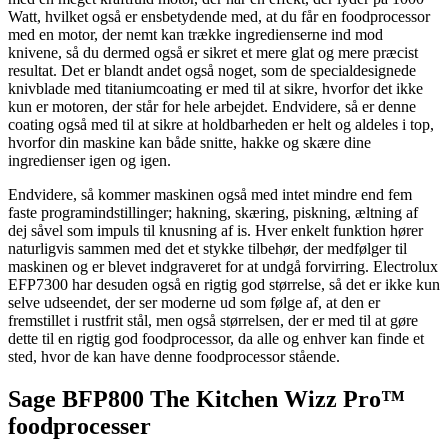
Watt, hvilket også er ensbetydende med, at du får en foodprocessor
med en motor, der nemt kan trække ingredienserne ind mod
knivene, så du dermed også er sikret et mere glat og mere præcist
resultat. Det er blandt andet også noget, som de specialdesignede
knivblade med titaniumcoating er med til at sikre, hvorfor det ikke
kun er motoren, der står for hele arbejdet. Endvidere, så er denne
coating også med til at sikre at holdbarheden er helt og aldeles i top,
hvorfor din maskine kan både snitte, hakke og skære dine
ingredienser igen og igen.
Endvidere, så kommer maskinen også med intet mindre end fem
faste programindstillinger; hakning, skæring, piskning, æltning af
dej såvel som impuls til knusning af is. Hver enkelt funktion hører
naturligvis sammen med det et stykke tilbehør, der medfølger til
maskinen og er blevet indgraveret for at undgå forvirring. Electrolux
EFP7300 har desuden også en rigtig god størrelse, så det er ikke kun
selve udseendet, der ser moderne ud som følge af, at den er
fremstillet i rustfrit stål, men også størrelsen, der er med til at gøre
dette til en rigtig god foodprocessor, da alle og enhver kan finde et
sted, hvor de kan have denne foodprocessor stående.
Sage BFP800 The Kitchen Wizz Pro™
foodprocesser