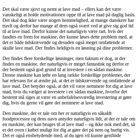
Det skal være sjovt og nemt at lave mad – ellers kan det være
vanskeligt at holde motivationen oppe til at lave mad på daglig basis.
Det skal dog ikke være nogen hemmelighed, at mange danskere har
travlt og derfor har mange af dem også svært ved at give sig god tid
til at lave mad. Derfor kunne det naturligvis være rart, hvis der
fandtes en form for maskine, der kunne løses dette problem med, at
det er både tidskrævende og desuden også meget omfattende at
skulle lave mad. Der findes heldigvis en løsning på dine problemer.
Der findes flere forskellige løsninger, men faktum er dog, at der
findes en maskine, der naturligvis er meget fantastisk og derfor er
der bestemt også god grund til at investere i en sådan maskine.
Denne maskine kan løfte en lang række forskellige problemer, der
har relevans for at ændre på, at det er tidskrævende og omfattende at
lave mad. Det betyder også, at det vil være nemmere for dig at lave
mad, hvis du vælger at investere i en sådan maskine, hvorfor det
bestemt må siges at være en anbefalelsesværdig investering at gøre
dig, hvis du gerne vil gøre det nemmere at lave mad.
Den maskine, der er tale om her er naturligvis en såkaldt
foodprocessor og dens navn antyder naturligvis lidt, at der er tale om
en maskine, der kan bruges til at lave mad – og ikke nok med det, så
er det oven i købet muligt for dig at gøre det på nem og hurtig vis.
Det er også ensbetydende med, at du igen vil kunne genfinde