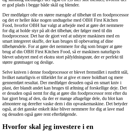
er god plads i begge både skål og blender.
Der medfølger ofte en større mængde af tilbehør til en foodprocessor
og det er heller ikke nogen undtagelse med OBH First Kitchen
Food, hvorfor OBH har valgt at arbejde med at gøre det nemmere
for dig at holde styr på alt det tilbehør, der følger med til din
foodprocessor. Det har de gjort ved at udstyre maskinen med en
smart integreret skuffe, der kan bruges til opbevaring af dine
tilbehørsdele. For at gøre det nemmere for dig som bruger at gøre
brug af din OBH First Kitchen Food, så er maskinen naturligvis
blevet udstyret med et ekstra stort påfyldningsrør, der er perfekt til
større grøntsager og deslige.
Selve kniven i denne foodprocessor er blevet fremstillet i rustfrit stål,
hvilket naturligvis er tilfældet for at give et mere holdbart og mere
gennemført resultat. Der medfølger desuden også en smart kniv i
plast, der blandt andet kan bruges til æltning af forskellige deje. Det
er desuden også nemt for dig at gøre din foodprocessor rent efter du
har gjort brug af den, da der er mange aftagelige dele, du blot kan
afmontere og derefter vaske dem i din opvaskemaskine. Det betyder
også, at det ganske enkelt ikke bliver nemmere for dig at lave mad
og desuden også gøre rent efterfølgende.
Hvorfor skal jeg investere i en