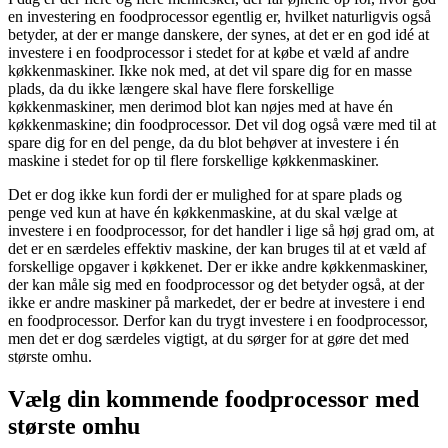
en investering en foodprocessor egentlig er, hvilket naturligvis også
betyder, at der er mange danskere, der synes, at det er en god idé at
investere i en foodprocessor i stedet for at købe et væld af andre
køkkenmaskiner. Ikke nok med, at det vil spare dig for en masse
plads, da du ikke længere skal have flere forskellige
køkkenmaskiner, men derimod blot kan nøjes med at have én
køkkenmaskine; din foodprocessor. Det vil dog også være med til at
spare dig for en del penge, da du blot behøver at investere i én
maskine i stedet for op til flere forskellige køkkenmaskiner.
Det er dog ikke kun fordi der er mulighed for at spare plads og
penge ved kun at have én køkkenmaskine, at du skal vælge at
investere i en foodprocessor, for det handler i lige så høj grad om, at
det er en særdeles effektiv maskine, der kan bruges til at et væld af
forskellige opgaver i køkkenet. Der er ikke andre køkkenmaskiner,
der kan måle sig med en foodprocessor og det betyder også, at der
ikke er andre maskiner på markedet, der er bedre at investere i end
en foodprocessor. Derfor kan du trygt investere i en foodprocessor,
men det er dog særdeles vigtigt, at du sørger for at gøre det med
største omhu.
Vælg din kommende foodprocessor med
største omhu