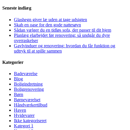
Seneste indlæg
Glashegn giver læ uden at tage udsigten
Skab en oase for den gode nattesøvn
Sådan vælger du en tidløs sofa, der passer til dit hjem
Planlæg elarbejdet før renovering: så undgår du dyre
overraskelser
Gavlvinduer og renovering: hvordan du får funktion og
udtryk til at spille sammen
Kategorier
Badeværelse
Blog
Boligindretning
Boligrenovering
Børn
Børneværelset
Håndværkertilbud
Haven
Hvidevarer
Ikke kategoriseret
Kategori 1