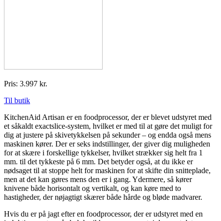
Pris: 3.997 kr.
Til butik
KitchenAid Artisan er en foodprocessor, der er blevet udstyret med
et såkaldt exactslice-system, hvilket er med til at gøre det muligt for
dig at justere på skivetykkelsen på sekunder – og endda også mens
maskinen kører. Der er seks indstillinger, der giver dig muligheden
for at skære i forskellige tykkelser, hvilket strækker sig helt fra 1
mm. til det tykkeste på 6 mm. Det betyder også, at du ikke er
nødsaget til at stoppe helt for maskinen for at skifte din snitteplade,
men at det kan gøres mens den er i gang. Ydermere, så kører
knivene både horisontalt og vertikalt, og kan køre med to
hastigheder, der nøjagtigt skærer både hårde og bløde madvarer.
Hvis du er på jagt efter en foodprocessor, der er udstyret med en