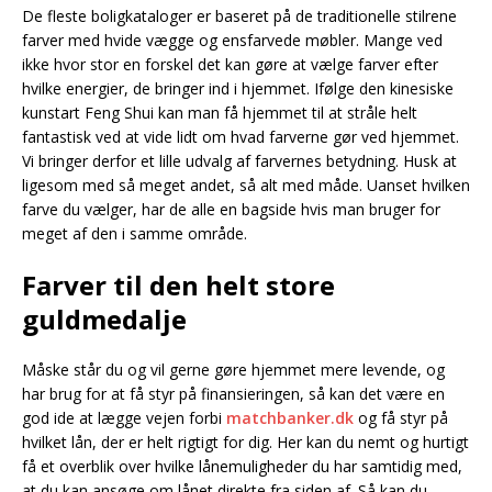
De fleste boligkataloger er baseret på de traditionelle stilrene
farver med hvide vægge og ensfarvede møbler. Mange ved
ikke hvor stor en forskel det kan gøre at vælge farver efter
hvilke energier, de bringer ind i hjemmet. Ifølge den kinesiske
kunstart Feng Shui kan man få hjemmet til at stråle helt
fantastisk ved at vide lidt om hvad farverne gør ved hjemmet.
Vi bringer derfor et lille udvalg af farvernes betydning. Husk at
ligesom med så meget andet, så alt med måde. Uanset hvilken
farve du vælger, har de alle en bagside hvis man bruger for
meget af den i samme område.
Farver til den helt store
guldmedalje
Måske står du og vil gerne gøre hjemmet mere levende, og
har brug for at få styr på finansieringen, så kan det være en
god ide at lægge vejen forbi
matchbanker.dk
og få styr på
hvilket lån, der er helt rigtigt for dig. Her kan du nemt og hurtigt
få et overblik over hvilke lånemuligheder du har samtidig med,
at du kan ansøge om lånet direkte fra siden af. Så kan du