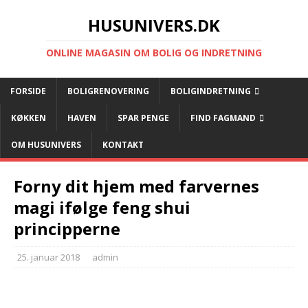
HUSUNIVERS.DK
ONLINE MAGASIN OM BOLIG OG INDRETNING
FORSIDE
BOLIGRENOVERING
BOLIGINDRETNING
KØKKEN
HAVEN
SPAR PENGE
FIND FAGMAND
OM HUSUNIVERS
KONTAKT
Forny dit hjem med farvernes
magi ifølge feng shui
principperne
25. januar 2018
admin