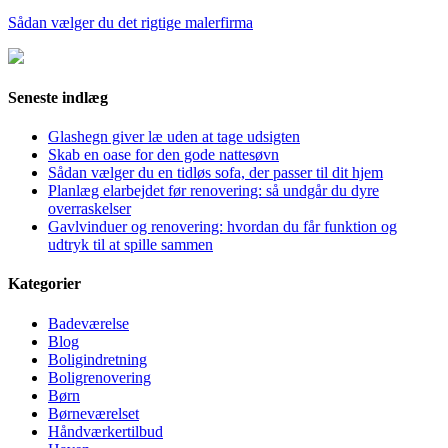
Sådan vælger du det rigtige malerfirma
Seneste indlæg
Glashegn giver læ uden at tage udsigten
Skab en oase for den gode nattesøvn
Sådan vælger du en tidløs sofa, der passer til dit hjem
Planlæg elarbejdet før renovering: så undgår du dyre
overraskelser
Gavlvinduer og renovering: hvordan du får funktion og
udtryk til at spille sammen
Kategorier
Badeværelse
Blog
Boligindretning
Boligrenovering
Børn
Børneværelset
Håndværkertilbud