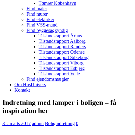
Tømrer København
Find maler
Find murer
Find elektriker
Find VSS-mand
Find byggesagkyndig
Tilstandsrapport Århus
Tilstandsrapport Aalborg
Tilstandsrapport Randers
Tilstandsrapport Odense
Tilstandsrapport Silkeborg
Tilstandsrapport Viborg
Tilstandsrapport Esbjerg
Tilstandsrapport Vejle
Find ejendomsmægler
Om HusUnivers
Kontakt
Indretning med lamper i boligen – få
inspiration her
31. marts 2017
admin
Boligindretning
0