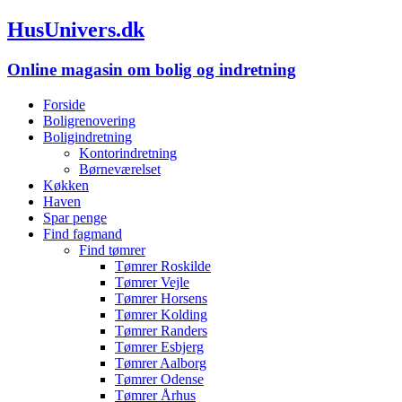
HusUnivers.dk
Online magasin om bolig og indretning
Forside
Boligrenovering
Boligindretning
Kontorindretning
Børneværelset
Køkken
Haven
Spar penge
Find fagmand
Find tømrer
Tømrer Roskilde
Tømrer Vejle
Tømrer Horsens
Tømrer Kolding
Tømrer Randers
Tømrer Esbjerg
Tømrer Aalborg
Tømrer Odense
Tømrer Århus