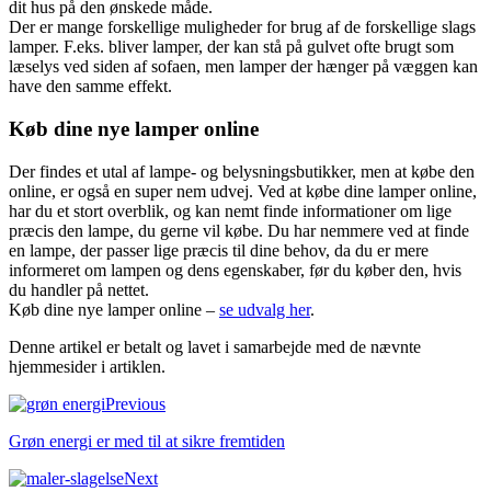
dit hus på den ønskede måde.
Der er mange forskellige muligheder for brug af de forskellige slags
lamper. F.eks. bliver lamper, der kan stå på gulvet ofte brugt som
læselys ved siden af sofaen, men lamper der hænger på væggen kan
have den samme effekt.
Køb dine nye lamper online
Der findes et utal af lampe- og belysningsbutikker, men at købe den
online, er også en super nem udvej. Ved at købe dine lamper online,
har du et stort overblik, og kan nemt finde informationer om lige
præcis den lampe, du gerne vil købe. Du har nemmere ved at finde
en lampe, der passer lige præcis til dine behov, da du er mere
informeret om lampen og dens egenskaber, før du køber den, hvis
du handler på nettet.
Køb dine nye lamper online –
se udvalg her
.
Denne artikel er betalt og lavet i samarbejde med de nævnte
hjemmesider i artiklen.
Previous
Grøn energi er med til at sikre fremtiden
Next