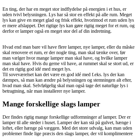
En ting, der har en meget stor indflydelse på energien i et hus, er
uden tvivl belysningen. Lys har så stor en effekt på alle rum. Meget
lys kan give en meget glad og frisk effekt, hvorimod et rum uden lys
er mere afslappet. Det rigtige lys kan gøre rigtig meget for et rum, og
derfor er lamper også en meget stor del af din indretning.
Hvad end man bare vil have flere lamper, nye lamper, eller du måske
skal renovere et rum, er der nogle ting, man skal tænke over, før
man vælger hvor mange lamper man skal have, og hvilke lamper
man skal have. Hvis du gerne vil have, at rummet skal se stort ud, er
det en rigtig god idé med meget lys.
Til soveværelset kan det være en god idé med f.eks. lys der kan
dæmpes, så man kan ændre på belysningen og stemningen alt efter,
hvad man skal. Selvfølgelig skal man også tage det naturlige lys i
betragtning, når man installerer nye lamper.
Mange forskellige slags lamper
Der findes rigtig mange forskellige udformninger af lamper. Der er
lamper til alle steder i huset. Lamper der kan stå på gulvet, hænge i
loftet, eller hænge på væggen. Med det store udvalg, kan man uden
problemer finde lige præcis den slags lamper, der vil komplimentere