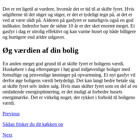
Det er ret ligetil at vurdere, hvornår det er tid til at skifte fyret. Hvis
udgifterne til det stiger og stiger, er det et tydeligt tegn på, at det er
ved at være slidt på. Alderen på gasfyret er naturligvis også en god
indikator. Indenfor bare de sidste 10 år er der sket enormt meget. Et
gasfyr i dag er utrolig effektivt og kan varme huset op både billigere
og hurtigere end ældre udgaver.
Øg værdien af din bolig
En anden meget god grund til at skifte fyret er boligens værdi.
Huskøbere i dag efterspørger i høj grad miljøvenlige boliger med
fornuftige og prisvenlige løsninger på opvarmning. Et nyt gasfyr vil
derfor øge boligens værdi betydeligt. Det kan langt bedre betale sig
at skifte fyret selv inden salg. Hvis man skifter fyret som en del af en
omfattende energioptimering, er det muligt at forbedre husets
energimærke. Det er virkelig noget, der rykker i forhold til boligens
værdi.
Previous
Sådan frisker du dit køkken op
Next