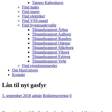
Tømrer København
Find maler
Find murer
Find elektriker
Find VSS-mand
Find byggesagkyndig
Tilstandsrapport Århus
Tilstandsrapport Aalborg
Tilstandsrapport Randers
Tilstandsrapport Odense
Tilstandsrapport Silkeborg
Tilstandsrapport Viborg
Tilstandsrapport Esbjerg
Tilstandsrapport Vejle
Find ejendomsmægler
Om HusUnivers
Kontakt
Lån til nyt gasfyr
3. september 2018
admin
Boligrenovering
0