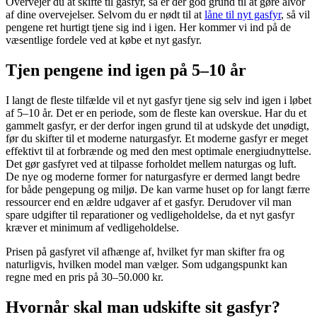
Overvejer du at skifte til gasfyr, så er der god grund til at gøre alvor
af dine overvejelser. Selvom du er nødt til at
låne til nyt gasfyr
, så vil
pengene ret hurtigt tjene sig ind i igen. Her kommer vi ind på de
væsentlige fordele ved at købe et nyt gasfyr.
Tjen pengene ind igen på 5–10 år
I langt de fleste tilfælde vil et nyt gasfyr tjene sig selv ind igen i løbet
af 5–10 år. Det er en periode, som de fleste kan overskue. Har du et
gammelt gasfyr, er der derfor ingen grund til at udskyde det unødigt,
før du skifter til et moderne naturgasfyr. Et moderne gasfyr er meget
effektivt til at forbrænde og med den mest optimale energiudnyttelse.
Det gør gasfyret ved at tilpasse forholdet mellem naturgas og luft.
De nye og moderne former for naturgasfyre er dermed langt bedre
for både pengepung og miljø. De kan varme huset op for langt færre
ressourcer end en ældre udgaver af et gasfyr. Derudover vil man
spare udgifter til reparationer og vedligeholdelse, da et nyt gasfyr
kræver et minimum af vedligeholdelse.
Prisen på gasfyret vil afhænge af, hvilket fyr man skifter fra og
naturligvis, hvilken model man vælger. Som udgangspunkt kan
regne med en pris på 30–50.000 kr.
Hvornår skal man udskifte sit gasfyr?