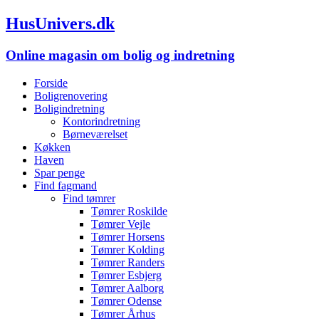
HusUnivers.dk
Online magasin om bolig og indretning
Forside
Boligrenovering
Boligindretning
Kontorindretning
Børneværelset
Køkken
Haven
Spar penge
Find fagmand
Find tømrer
Tømrer Roskilde
Tømrer Vejle
Tømrer Horsens
Tømrer Kolding
Tømrer Randers
Tømrer Esbjerg
Tømrer Aalborg
Tømrer Odense
Tømrer Århus