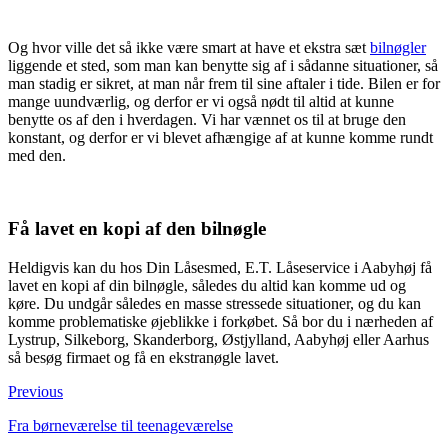
Og hvor ville det så ikke være smart at have et ekstra sæt
bilnøgler
liggende et sted, som man kan benytte sig af i sådanne situationer, så
man stadig er sikret, at man når frem til sine aftaler i tide. Bilen er for
mange uundværlig, og derfor er vi også nødt til altid at kunne
benytte os af den i hverdagen. Vi har vænnet os til at bruge den
konstant, og derfor er vi blevet afhængige af at kunne komme rundt
med den.
Få lavet en kopi af den bilnøgle
Heldigvis kan du hos Din Låsesmed, E.T. Låseservice i Aabyhøj få
lavet en kopi af din bilnøgle, således du altid kan komme ud og
køre. Du undgår således en masse stressede situationer, og du kan
komme problematiske øjeblikke i forkøbet. Så bor du i nærheden af
Lystrup, Silkeborg, Skanderborg, Østjylland, Aabyhøj eller Aarhus
så besøg firmaet og få en ekstranøgle lavet.
Previous
Fra børneværelse til teenageværelse