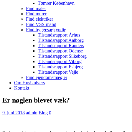
Tømrer København
Find maler
Find murer
Find elektriker
Find VSS-mand
Find byggesagkyndig
Tilstandsrapport Århus
Tilstandsrapport Aalborg
Tilstandsrapport Randers
Tilstandsrapport Odense
Tilstandsrapport Silkeborg
Tilstandsrapport Viborg
Tilstandsrapport Esbjerg
Tilstandsrapport Vejle
Find ejendomsmægler
Om HusUnivers
Kontakt
Er nøglen blevet væk?
9. juni 2018
admin
Blog
0