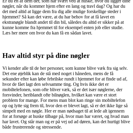
Er du en af dem der, som har svært ved at huske, hvor du ligger dine
nøgler, når du kommer hjem efter en lang og travl dag? Og har du
det med altid at ligge dem fra dig alle mulige forskellige steder i
hjemmet? Så kan det være, at du har behov for at få lavet en
ekstranøgle blandt andet til din bil, således du altid er sikker på at
kunne komme fra hjemmet til for eksempel enten job eller studie.
Læs her mere om hvor du kan få en sådan lavet.
Hav altid styr på dine nøgler
Vi kender alle til de her personer, som kunne blive væk fra sig selv.
Det ene øjeblik kan de stå med noget i håneden, mens de få
sekunder efter kan løbe febrilske rundt i hjemmet for at finde ud af,
hvor de fået lagt den selvsamme ting. Og hvis ikke det er
mobiltelefonen, som ofte bliver væk, så er det især nøglerne, der
forsvinder, heriblandt ofte bilnøglen, hvilket kan være et stort
problem for mange. For mens man blot kan ringe sin mobiltelefon
op og lytte sig frem til, hvor den er blevet lagt, så er det ikke lige så
simpelt med en nøgle. Her er man nødsaget til at lede alt igennem
for at forsøge at huske tilbage på, hvor man har været, og hvad man
har lavet. Og står man og er på vej ud ad døren, kan det hurtigt blive
både frustrerende og stressende.