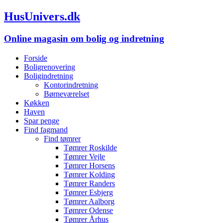
HusUnivers.dk
Online magasin om bolig og indretning
Forside
Boligrenovering
Boligindretning
Kontorindretning
Børneværelset
Køkken
Haven
Spar penge
Find fagmand
Find tømrer
Tømrer Roskilde
Tømrer Vejle
Tømrer Horsens
Tømrer Kolding
Tømrer Randers
Tømrer Esbjerg
Tømrer Aalborg
Tømrer Odense
Tømrer Århus