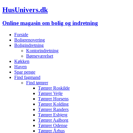
HusUnivers.dk
Online magasin om bolig og indretning
Forside
Boligrenovering
Boligindretning
Kontorindretning
Børneværelset
Køkken
Haven
Spar penge
Find fagmand
Find tømrer
Tømrer Roskilde
Tømrer Vejle
Tømrer Horsens
Tømrer Kolding
Tømrer Randers
Tømrer Esbjerg
Tømrer Aalborg
Tømrer Odense
Tømrer Århus