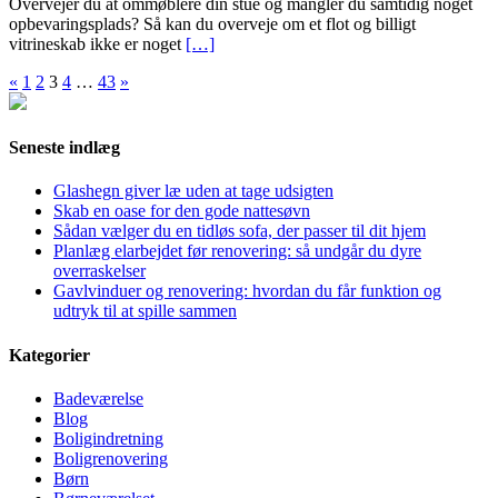
Overvejer du at ommøblere din stue og mangler du samtidig noget
opbevaringsplads? Så kan du overveje om et flot og billigt
vitrineskab ikke er noget
[…]
Indlægsinddeling
«
1
2
3
4
…
43
»
Seneste indlæg
Glashegn giver læ uden at tage udsigten
Skab en oase for den gode nattesøvn
Sådan vælger du en tidløs sofa, der passer til dit hjem
Planlæg elarbejdet før renovering: så undgår du dyre
overraskelser
Gavlvinduer og renovering: hvordan du får funktion og
udtryk til at spille sammen
Kategorier
Badeværelse
Blog
Boligindretning
Boligrenovering
Børn